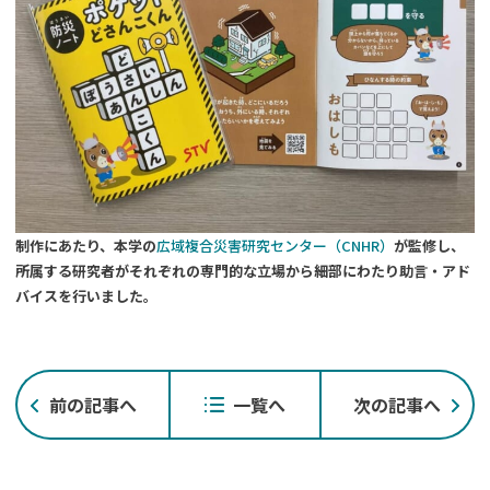
制作にあたり、本学の
広域複合災害研究センター（CNHR）
が監修し、
所属する研究者がそれぞれの専門的な立場から細部にわたり助言・アド
バイスを行いました。
投
前の記事へ
一覧へ
次の記事へ
稿
ナ
ビ