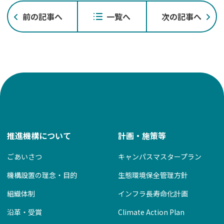
投
前の記事へ
一覧へ
次の記事へ
稿
ナ
ビ
ゲ
ー
シ
ョ
ン
推進機構について
計画・施策等
ごあいさつ
キャンパスマスタープラン
機構設置の理念・目的
生態環境保全管理方針
組織体制
インフラ長寿命化計画
沿革・受賞
Climate Action Plan