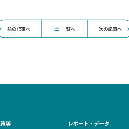
投
前の記事へ
一覧へ
次の記事へ
稿
ナ
ビ
ゲ
ー
シ
ョ
ン
施策等
レポート・データ