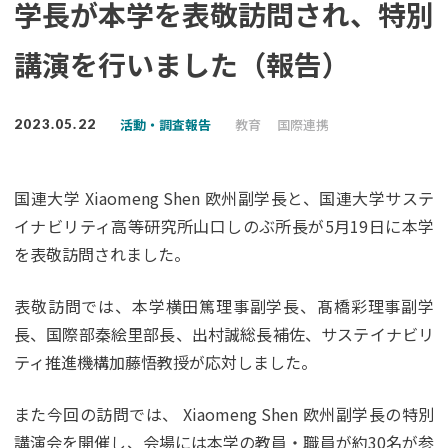
学長が本学を表敬訪問され、特別
講演を行いました（報告）
活動・調査報告
教育
国際連携
2023.05.22
国連大学 Xiaomeng Shen 欧州副学長と、国連大学サステ
イナビリティ高等研究所山口しのぶ所長が5月19日に本学
を表敬訪問されました。
表敬訪問では、本学横田篤理事副学長、髙橋彩理事副学
長、国際部秦絵里部長、出村誠総長補佐、サステイナビリ
ティ推進機構加藤悟教授が応対しました。
また今回の訪問では、 Xiaomeng Shen 欧州副学長の特別
講演会を開催し、会場には本学の教員・職員が約30名が参