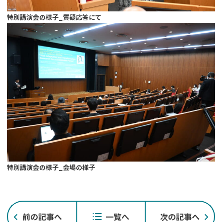
特別講演会の様子_質疑応答にて
特別講演会の様子_会場の様子
投
前の記事へ
一覧へ
次の記事へ
稿