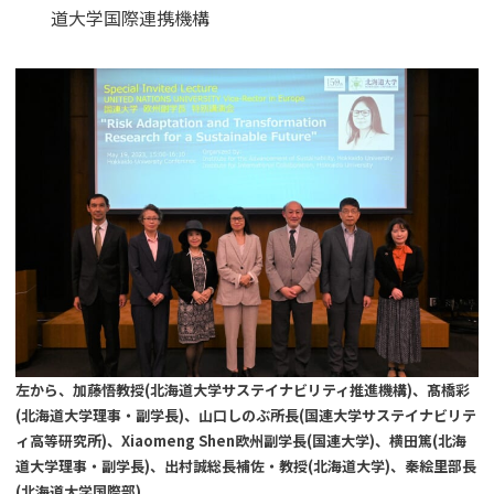
道大学国際連携機構
左から、加藤悟教授(北海道大学サステイナビリティ推進機構)、髙橋彩
(北海道大学理事・副学長)、山口しのぶ所長(国連大学サステイナビリテ
ィ高等研究所)、Xiaomeng Shen欧州副学長(国連大学)、横田篤(北海
道大学理事・副学長)、出村誠総長補佐・教授(北海道大学)、秦絵里部長
(北海道大学国際部)