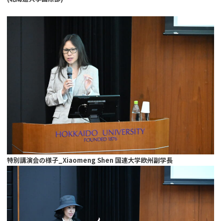
特別講演会の様子_Xiaomeng Shen 国連大学欧州副学長