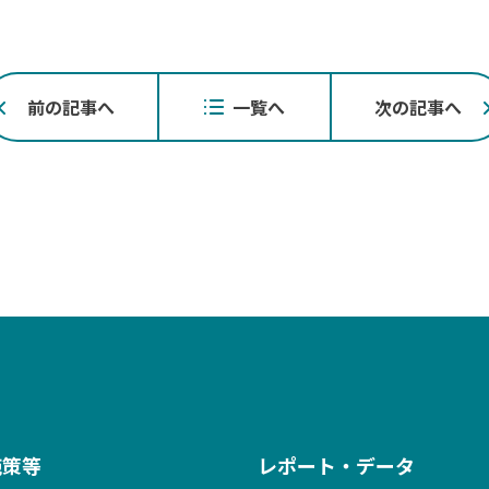
投
前の記事へ
一覧へ
次の記事へ
稿
ナ
ビ
ゲ
ー
シ
ョ
ン
施策等
レポート・データ