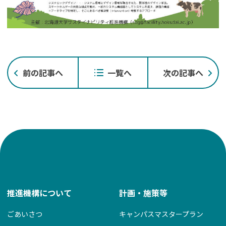
投
前の記事へ
一覧へ
次の記事へ
稿
ナ
ビ
ゲ
ー
シ
ョ
ン
推進機構について
計画・施策等
ごあいさつ
キャンパスマスタープラン