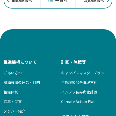
前の記事へ
一覧へ
次の記事へ
稿
ナ
ビ
ゲ
ー
シ
ョ
ン
推進機構について
計画・施策等
ごあいさつ
キャンパスマスタープラン
機構設置の理念・目的
生態環境保全管理方針
組織体制
インフラ長寿命化計画
沿革・受賞
Climate Action Plan
メンバー紹介