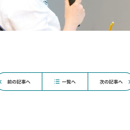
投
前の記事へ
一覧へ
次の記事へ
稿
ナ
ビ
ゲ
ー
シ