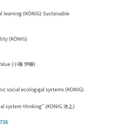
ial learning (KÖNIG) Sustainable
ility (KÖNIG)
t Value (小篠 伊藤)
c social ecologigal systems (KÖNIG)
ual system thinking” (KÖNIG 池上)
726