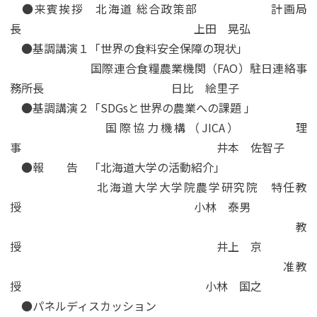
●来賓挨拶 北海道 総合政策部 計画局
長 上田 晃弘
●基調講演１「世界の食料安全保障の現状」
国際連合食糧農業機関（FAO）駐日連絡事
務所長 日比 絵里子
●基調講演２「SDGsと世界の農業への課題 」
国際協力機構（JICA） 理
事 井本 佐智子
●報 告 「北海道大学の活動紹介」
北海道大学大学院農学研究院 特任教
授 小林 泰男
教
授 井上 京
准教
授 小林 国之
●パネルディスカッション