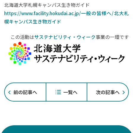
北海道大学札幌キャンパス生き物ガイド
https://www.facility.hokudai.ac.jp/一般の皆様へ/北大札
幌キャンパス生き物ガイド
この活動は
サステナビリティ・ウィーク
事業の一環です
投
前の記事へ
一覧へ
次の記事へ
稿
ナ
ビ
ゲ
ー