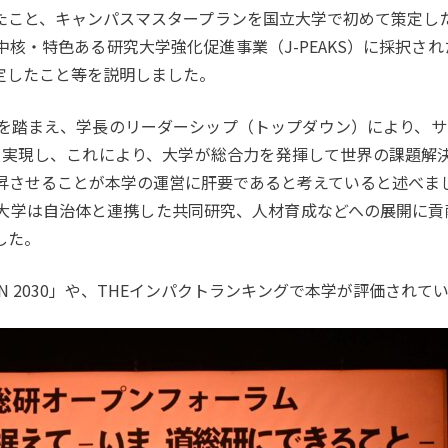
こと、キャンパスマスタープランを国立大学で初めて策定した
特色ある研究大学強化促進事業（J-PEAKS）に採択されたこと、
定したこと等を説明しました。
を踏まえ、学⻑のリーダーシップ（トップダウン）により、サス
透を実現し、これにより、⼤学が総合⼒を発揮して世界の課題解
昇させることが本学の運営に肝要であると考えていると述べま
大学は⾃治体と連携した共同研究、⼈材育成などへの展開に貢
した。
ION 2030」や、THEインパクトランキングで本学が評価さ