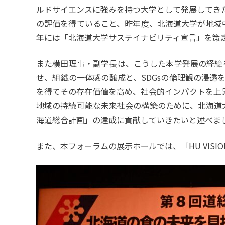
ルドサイエンスに強みを持つ⼤学として発展してきた
の評価を得ていること、昨年度、北海道大学が地域中核・
年には「北海道大学サステイナビリティ宣言」を策
また横田理事・副学長は、こうした本学発展の経緯
せ、組織の⼀体感の醸成と、SDGsの倫理観の浸
を得てその存在価値を⾼め、社会的インパクトを上
地域の持続可能な未来社会の構築のために、北海道
海道総合計画」の達成に貢献していきたいと述べま
また、本フォーラムの展示ホールでは、「HU VIS