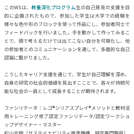
このWSは、
教養深化プログラム
生の自己発見の支援を目
的に企画されたもので、参加した学生は大学での経験を
様々な色や形のブロックを使って作品にし、参加者同士で
フィードバックを行いました。手を動かして作ってみるこ
とで、頭で考えるだけでは出てこない自分を可視化し、他
の参加者とのコミュニケーションを通して、多面的な自己
認識に繋がりました。
こうしたキャリア支援を通じて、学生が自己理解を深め、
自身の研究の社会的価値を見出すこことで、各々が持続可
能な社会の一員として成長することが期待されます。
ファシリテータ：レゴ®シリアスプレイ®メソッドと教材活
用トレーニング修了認定ファシリテータ/認定ワークショ
ップデザイナー・マスター
松山元樹（サステイナビリティ推進機構 特定専門職員）