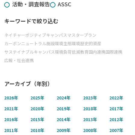
活動・調査報告
ASSC
ジ
送
キーワードで絞り込む
り
ネイチャーポジティブ
キャンパスマスタープラン
カーボンニュートラル
施設環境
生態環境
歴史的資産
サステイナブルキャンパス
環境負荷低減
教育
国内連携
国際連携
広報・社会連携
アーカイブ（年別）
2026
年
2025
年
2024
年
2023
年
2022
年
2021
年
2020
年
2019
年
2018
年
2017
年
2016
年
2015
年
2014
年
2013
年
2012
年
2011
年
2010
年
2009
年
2008
年
2007
年