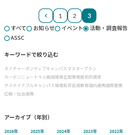
投
1
2
3
前
稿
すべて
お知らせ
イベント
活動・調査報告
の
へ
ASSC
ペ
ー
キーワードで絞り込む
ジ
送
ネイチャーポジティブ
キャンパスマスタープラン
り
カーボンニュートラル
施設環境
生態環境
歴史的資産
サステイナブルキャンパス
環境負荷低減
教育
国内連携
国際連携
広報・社会連携
アーカイブ（年別）
2026
年
2025
年
2024
年
2023
年
2022
年